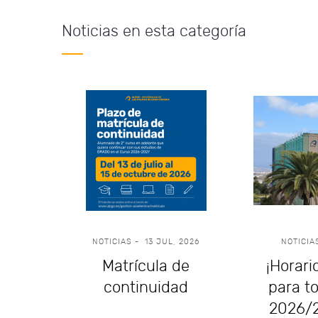
Noticias en esta categoría
026
NOTICIAS
-
13 JUL, 2026
NOTICIA
 del
Matrícula de
¡Horar
ditar
continuidad
para t
para
2026/