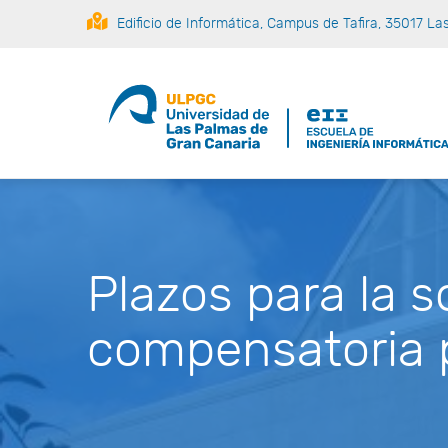
Pasar
Edificio de Informática, Campus de Tafira, 35017 L
al
contenido
principal
Doble Grado en Ingeniería Informática y Administración de Empresas (en extinción)
Plazos para la s
compensatoria 