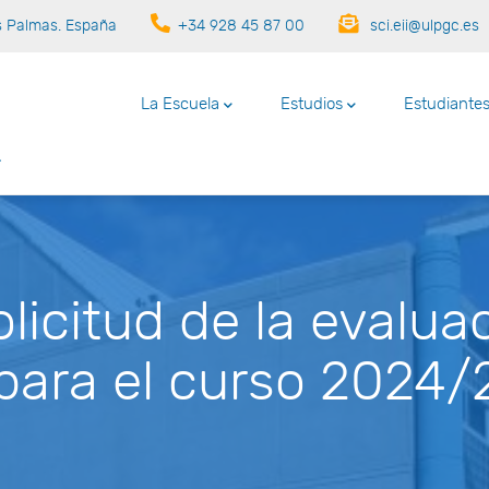
as Palmas. España
+34 928 45 87 00
sci.eii@ulpgc.es
Main
navigation
La Escuela
Estudios
Estudiante
olicitud de la evalua
para el curso 2024/