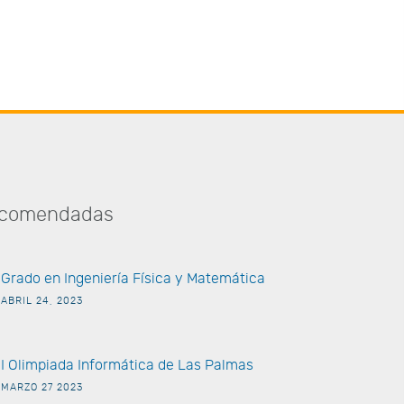
STEM: Viaje en el
titular
Tiempo” de Play Code
Academy
recomendadas
G
rado en Ingeniería Física y Matemática
ABRIL 24, 2023
I Olimpiada Informática de
Las Palmas
MARZO 27 2023