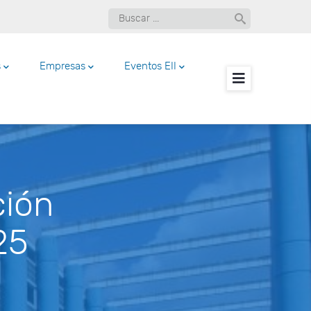
Buscar
s
Empresas
Eventos EII
menu
ción
25