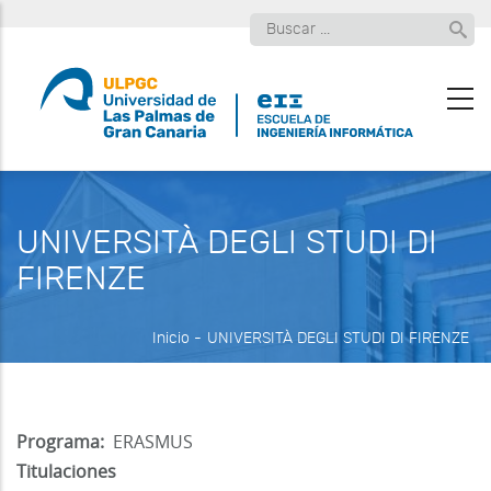
Pasar
Buscar
al
contenido
principal
UNIVERSITÀ DEGLI STUDI DI
FIRENZE
Inicio
-
UNIVERSITÀ DEGLI STUDI DI FIRENZE
Programa
ERASMUS
Titulaciones