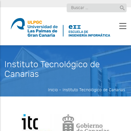
Pasar
Buscar
al
contenido
principal
Instituto Tecnológico de
Canarias
Inicio
-
Instituto Tecnológico de Canarias